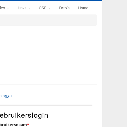
den
Links
OSB
Foto's
Home
Inloggen
ser
ccount
ebruikerslogin
enu
bruikersnaam