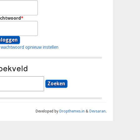
chtwoord
wachtwoord opnieuw instellen
oekveld
eken
Developed by
Dropthemes.in
&
Devsaran
.