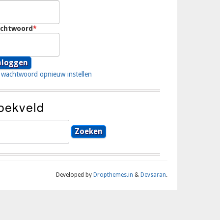
chtwoord
wachtwoord opnieuw instellen
oekveld
eken
Developed by
Dropthemes.in
&
Devsaran
.