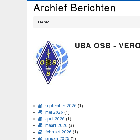
Archief Berichten
Overslaan
en
naar
Home
de
Kruimelpad
inhoud
gaan
UBA OSB - VER
september 2026
(1)
mei 2026
(1)
april 2026
(1)
maart 2026
(3)
februari 2026
(1)
januari 2026
(1)