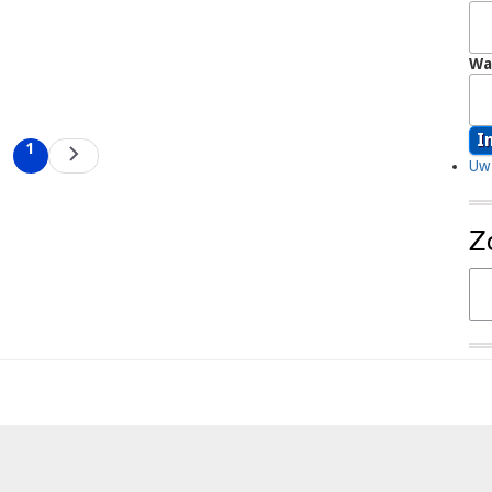
Wa
1
Volgende
Huidige
Uw 
pagina
pagina
Z
Zo