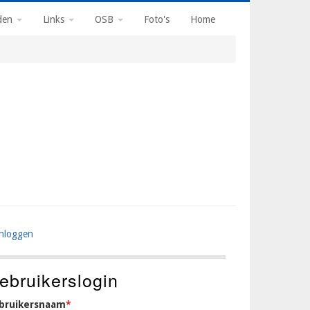
den
Links
OSB
Foto's
Home
Inloggen
ser
ccount
ebruikerslogin
enu
bruikersnaam