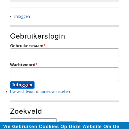
Inloggen
User
Account
Gebruikerslogin
Menu
Gebruikersnaam
Wachtwoord
Uw wachtwoord opnieuw instellen
Zoekveld
Zoeken
We Gebruiken Cookies Op Deze Website Om De