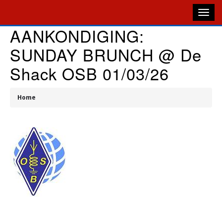
Overslaan
en
naar
AANKONDIGING:
de
M
SUNDAY BRUNCH @ De
inhoud
gaan
N
Shack OSB 01/03/26
Home
Kruimelpad